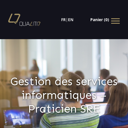
FR
|
EN
Panier (0)
Gestion des services
informatiques –
Praticien SRE