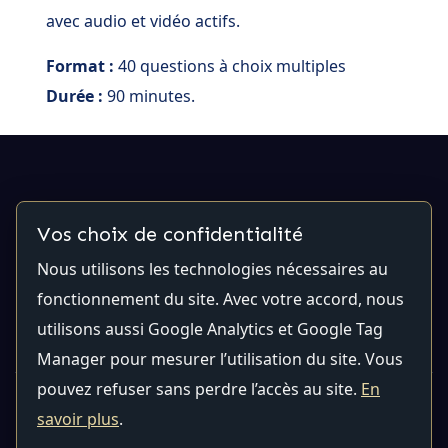
avec audio et vidéo actifs.
Format :
40 questions à choix multiples
Durée :
90 minutes.
Contactez-nous
Vos choix de confidentialité
Nous utilisons les technologies nécessaires au
Email:
contact@qualiti7.com
Téléphone:
(514) 448-
fonctionnement du site. Avec votre accord, nous
2246
utilisons aussi Google Analytics et Google Tag
Manager pour mesurer l’utilisation du site. Vous
pouvez refuser sans perdre l’accès au site.
En
Confidentialité
|
Paramètres des témoins
savoir plus
.
Tous les droits sont réservés © 2026 Qualiti7 |