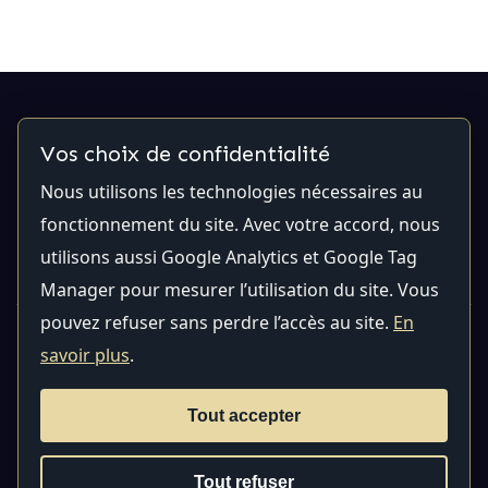
Vos choix de confidentialité
Contactez-nous
Nous utilisons les technologies nécessaires au
fonctionnement du site. Avec votre accord, nous
Email:
contact@qualiti7.com
Téléphone:
(514) 448-2246
utilisons aussi Google Analytics et Google Tag
Manager pour mesurer l’utilisation du site. Vous
pouvez refuser sans perdre l’accès au site.
En
Confidentialité
|
Paramètres des témoins
savoir plus
.
Tous les droits sont réservés © 2026 Qualiti7 |
Développement du site par
craigmateo
Tout accepter
DEVOPS INSTITUTE®, DEVOPS FOUNDATION®, ITIL®, PRINCE2®,
Tout refuser
PRINCE2 Agile® et le logo Swirl sont des marques déposées de