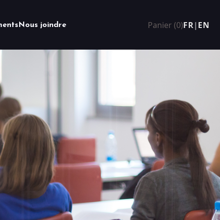
Panier (0)
FR
|
EN
ents
Nous joindre