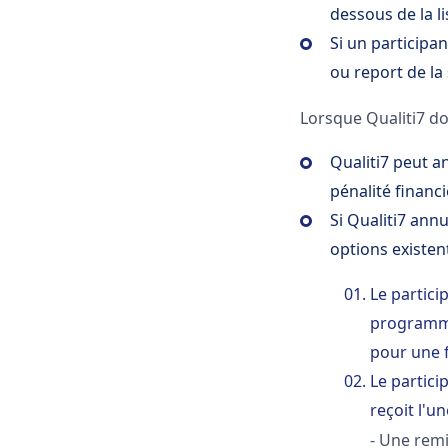
dessous de la li
Si un particip
ou report de la 
Lorsque Qualiti7 do
Qualiti7 peut a
pénalité financ
Si Qualiti7 ann
options existen
Le partic
programmé
pour une 
Le partici
reçoit l'
- Une remi