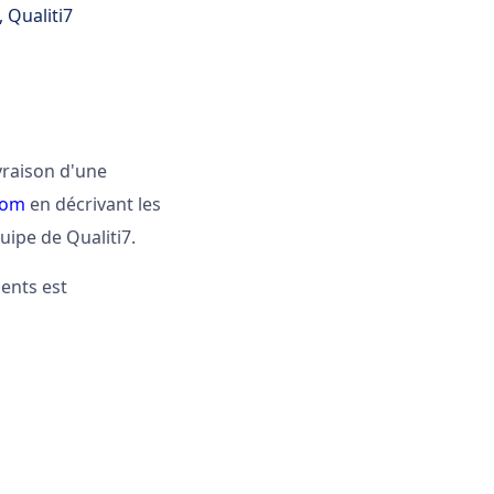
, Qualiti7
ivraison d'une
com
en décrivant les
uipe de Qualiti7.
ients est