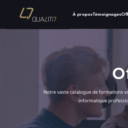
À propos
Témoignages
Of
O
Notre vaste catalogue de formations vou
informatique professio