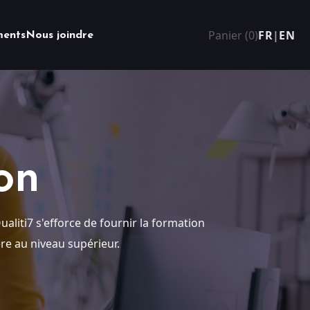
Panier (0)
FR
|
EN
ents
Nous joindre
on
aliti7 s'efforce de fournir la formation
re au niveau supérieur.