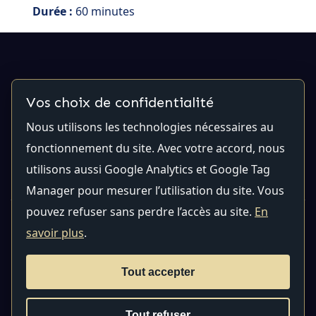
Durée :
60 minutes
Contactez-nous
Vos choix de confidentialité
Nous utilisons les technologies nécessaires au
Email:
contact@qualiti7.com
Téléphone:
(514) 448-
fonctionnement du site. Avec votre accord, nous
2246
utilisons aussi Google Analytics et Google Tag
Manager pour mesurer l’utilisation du site. Vous
pouvez refuser sans perdre l’accès au site.
En
Confidentialité
|
Paramètres des témoins
savoir plus
.
Tous les droits sont réservés © 2026 Qualiti7 |
Développement du site par
craigmateo
Tout accepter
DEVOPS INSTITUTE®, DEVOPS FOUNDATION®, ITIL®, PRINCE2®,
Tout refuser