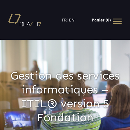
FR
|
EN
Panier (0)
Gestion des services
informatiques –
ITIL® version 5
Fondation