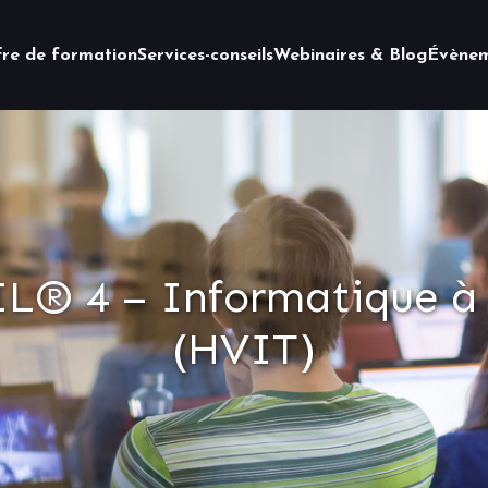
fre de formation
Services-conseils
Webinaires & Blog
Évènem
TIL® 4 – Informatique à 
(HVIT)