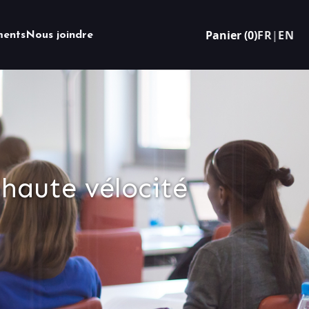
Panier (0)
FR
|
EN
ents
Nous joindre
haute vélocité