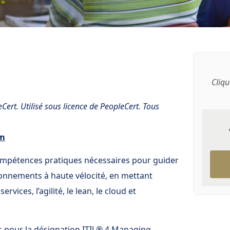
Cliqu
rt. Utilisé sous licence de PeopleCert. Tous
om
 compétences pratiques nécessaires pour guider
onnements à haute vélocité, en mettant
ervices, l’agilité, le lean, le cloud et
is pour la désignation ITIL® 4 Managing