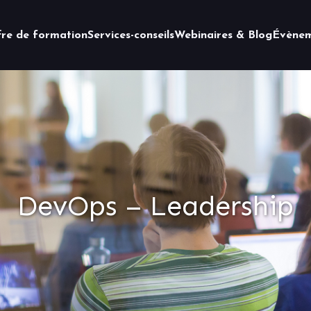
fre de formation
Services-conseils
Webinaires & Blog
Évènem
DevOps – Leadership