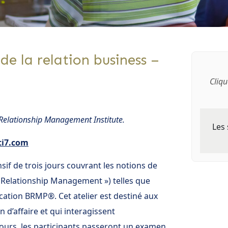
de la relation business –
Cliqu
elationship Management Institute.
Les 
ti7.com
if de trois jours couvrant les notions de
s Relationship Management ») telles que
fication BRMP®. Cet atelier est destiné aux
 d’affaire et qui interagissent
 cours, les participants passeront un examen