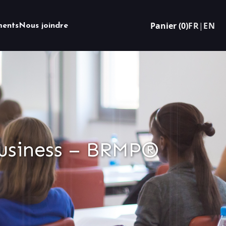
Panier (0)
FR
|
EN
ents
Nous joindre
 business – BRMP®